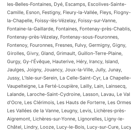
les-Belles-Fontaines, Dyé, Escamps, Escolives-Sainte-
Camille, Esnon, Festigny, Fleury-la-Vallée, Fleys, Flogny-
la-Chapelle, Foissy-lès-Vézelay, Foissy-sur-Vanne,
Fontaine-la-Gaillarde, Fontaines, Fontenay-près-Chablis,
Fontenay-près-Vézelay, Fontenay-sous-Fouronnes,
Fontenoy, Fouronnes, Fresnes, Fulvy, Germigny, Gigny,
Girolles, Givry, Gland, Grimault, Guillon-Terre-Plaine,
Gurgy, Gy-l'Évêque, Hauterive, Héry, Irancy, Island,
Jaulges, Joigny, Jouancy, Joux-la-Ville, Jully, Junay,
Jussy, L'Isle-sur-Serein, La Celle-Saint-Cyr, La Chapelle-
Vaupelteigne, La Ferté-Loupière, Lailly, Lain, Lainsecq,
Lalande, Laroche-Saint-Cydroine, Lasson, Lavau, Le Val
d'Ocre, Les Clérimois, Les Hauts de Forterre, Les Ormes
Les Vallées de la Vanne, Leugny, Levis, Lichères-près-
Aigremont, Lichères-sur-Yonne, Lignorelles, Ligny-le-
Châtel, Lindry, Looze, Lucy-le-Bois, Lucy-sur-Cure, Luc