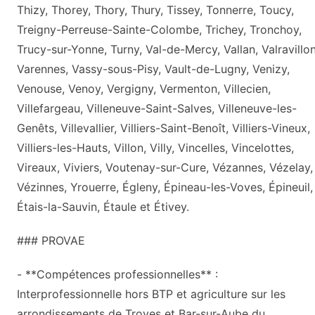
Thizy, Thorey, Thory, Thury, Tissey, Tonnerre, Toucy,
Treigny-Perreuse-Sainte-Colombe, Trichey, Tronchoy,
Trucy-sur-Yonne, Turny, Val-de-Mercy, Vallan, Valravillon
Varennes, Vassy-sous-Pisy, Vault-de-Lugny, Venizy,
Venouse, Venoy, Vergigny, Vermenton, Villecien,
Villefargeau, Villeneuve-Saint-Salves, Villeneuve-les-
Genêts, Villevallier, Villiers-Saint-Benoît, Villiers-Vineux,
Villiers-les-Hauts, Villon, Villy, Vincelles, Vincelottes,
Vireaux, Viviers, Voutenay-sur-Cure, Vézannes, Vézelay,
Vézinnes, Yrouerre, Égleny, Épineau-les-Voves, Épineuil,
Étais-la-Sauvin, Étaule et Étivey.
### PROVAE
- **Compétences professionnelles** :
Interprofessionnelle hors BTP et agriculture sur les
arrondissements de Troyes et Bar-sur-Aube du