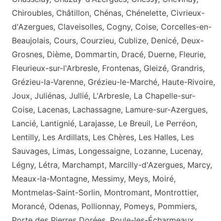
Chiroubles, Châtillon, Chénas, Chénelette, Civrieux-
d'Azergues, Claveisolles, Cogny, Coise, Corcelles-en-
Beaujolais, Cours, Courzieu, Cublize, Denicé, Deux-
Grosnes, Dième, Dommartin, Dracé, Duerne, Fleurie,
Fleurieux-sur-l'Arbresle, Frontenas, Gleizé, Grandris,
Grézieu-la-Varenne, Grézieu-le-Marché, Haute-Rivoire,
Joux, Juliénas, Jullié, L'Arbresle, La Chapelle-sur-
Coise, Lacenas, Lachassagne, Lamure-sur-Azergues,
Lancié, Lantignié, Larajasse, Le Breuil, Le Perréon,
Lentilly, Les Ardillats, Les Chères, Les Halles, Les
Sauvages, Limas, Longessaigne, Lozanne, Lucenay,
Légny, Létra, Marchampt, Marcilly-d'Azergues, Marcy,
Meaux-la-Montagne, Messimy, Meys, Moiré,
Montmelas-Saint-Sorlin, Montromant, Montrottier,
Morancé, Odenas, Pollionnay, Pomeys, Pommiers,
Porte des Pierres Dorées, Poule-les-Écharmeaux,