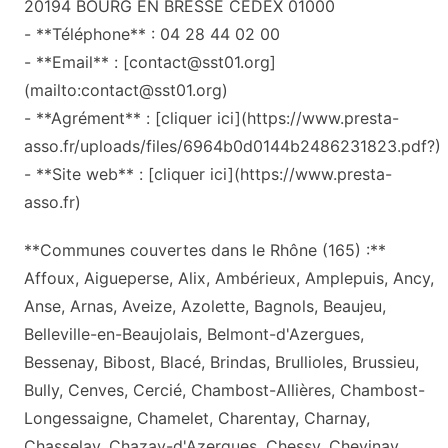
20194 BOURG EN BRESSE CEDEX 01000
- **Téléphone** : 04 28 44 02 00
- **Email** : [contact@sst01.org]
(mailto:contact@sst01.org)
- **Agrément** : [cliquer ici](https://www.presta-
asso.fr/uploads/files/6964b0d0144b2486231823.pdf?)
- **Site web** : [cliquer ici](https://www.presta-
asso.fr)
**Communes couvertes dans le Rhône (165) :**
Affoux, Aigueperse, Alix, Ambérieux, Amplepuis, Ancy,
Anse, Arnas, Aveize, Azolette, Bagnols, Beaujeu,
Belleville-en-Beaujolais, Belmont-d'Azergues,
Bessenay, Bibost, Blacé, Brindas, Brullioles, Brussieu,
Bully, Cenves, Cercié, Chambost-Allières, Chambost-
Longessaigne, Chamelet, Charentay, Charnay,
Chasselay, Chazay-d'Azergues, Chessy, Chevinay,