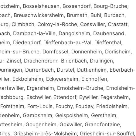
Bootzheim, Bosselshausen, Bossendorf, Bourg-Bruche,
nbach, Breuschwickersheim, Brumath, Buhl, Burbach,
ourg, Climbach, Colroy-la-Roche, Cosswiller, Crastatt,
ach, Dambach-la-Ville, Dangolsheim, Daubensand,
heim, Diedendorf, Dieffenbach-au-Val, Dieffenthal,
heim-sur-Bruche, Domfessel, Donnenheim, Dorlisheim,
-Zinsel, Drachenbronn-Birlenbach, Drulingen,
rningen, Durrenbach, Durstel, Duttlenheim, Eberbach-
iller, Eckbolsheim, Eckwersheim, Eichhoffen,
ckartswiller, Ergersheim, Ernolsheim-Bruche, Ernolsheim-
schbourg, Eschwiller, Ettendorf, Eywiller, Fegersheim,
Forstheim, Fort-Louis, Fouchy, Fouday, Friedolsheim,
rdenheim, Gambsheim, Geispolsheim, Gerstheim,
ottesheim, Gougenheim, Goxwiller, Grandfontaine,
Gries, Griesheim-près-Molsheim, Griesheim-sur-Souffel,