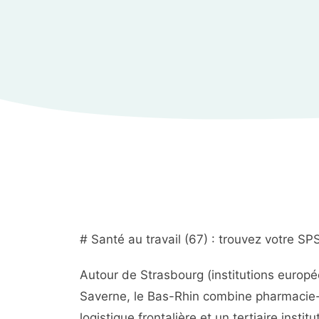
# Santé au travail (67) : trouvez votre SP
Autour de Strasbourg (institutions europ
Saverne, le Bas-Rhin combine pharmacie-c
logistique frontalière et un tertiaire insti