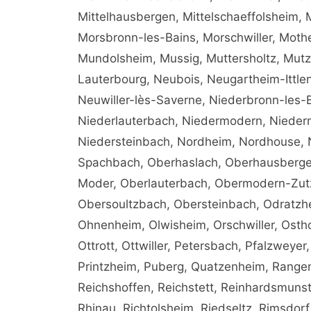
Mittelhausbergen, Mittelschaeffolsheim,
Morsbronn-les-Bains, Morschwiller, Mot
Mundolsheim, Mussig, Muttersholtz, Mutze
Lauterbourg, Neubois, Neugartheim-Ittle
Neuwiller-lès-Saverne, Niederbronn-les-
Niederlauterbach, Niedermodern, Niedern
Niedersteinbach, Nordheim, Nordhouse, 
Spachbach, Oberhaslach, Oberhausberge
Moder, Oberlauterbach, Obermodern-Zutz
Obersoultzbach, Obersteinbach, Odratzhe
Ohnenheim, Olwisheim, Orschwiller, Osthof
Ottrott, Ottwiller, Petersbach, Pfalzweyer
Printzheim, Puberg, Quatzenheim, Rangen, 
Reichshoffen, Reichstett, Reinhardsmunste
Rhinau, Richtolsheim, Riedseltz, Rimsdorf,