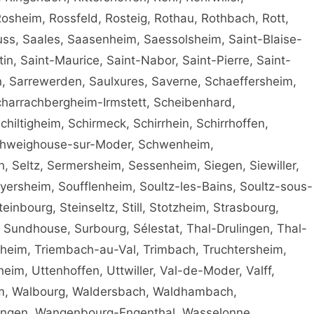
osheim, Rossfeld, Rosteig, Rothau, Rothbach, Rott,
ss, Saales, Saasenheim, Saessolsheim, Saint-Blaise-
n, Saint-Maurice, Saint-Nabor, Saint-Pierre, Saint-
n, Sarrewerden, Saulxures, Saverne, Schaeffersheim,
charrachbergheim-Irmstett, Scheibenhard,
Schiltigheim, Schirmeck, Schirrhein, Schirrhoffen,
Schweighouse-sur-Moder, Schwenheim,
Seltz, Sermersheim, Sessenheim, Siegen, Siewiller,
yersheim, Soufflenheim, Soultz-les-Bains, Soultz-sous-
einbourg, Steinseltz, Still, Stotzheim, Strasbourg,
, Sundhouse, Surbourg, Sélestat, Thal-Drulingen, Thal-
nheim, Triembach-au-Val, Trimbach, Truchtersheim,
nheim, Uttenhoffen, Uttwiller, Val-de-Moder, Valff,
im, Walbourg, Waldersbach, Waldhambach,
angen, Wangenbourg-Engenthal, Wasselonne,