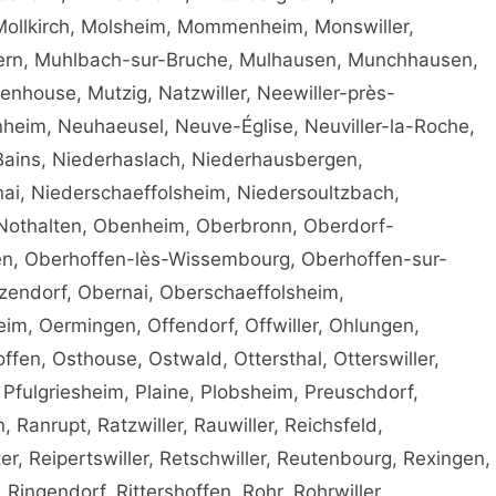
 Mollkirch, Molsheim, Mommenheim, Monswiller,
hern, Muhlbach-sur-Bruche, Mulhausen, Munchhausen,
nhouse, Mutzig, Natzwiller, Neewiller-près-
nheim, Neuhaeusel, Neuve-Église, Neuviller-la-Roche,
Bains, Niederhaslach, Niederhausbergen,
ai, Niederschaeffolsheim, Niedersoultzbach,
Nothalten, Obenheim, Oberbronn, Oberdorf-
n, Oberhoffen-lès-Wissembourg, Oberhoffen-sur-
endorf, Obernai, Oberschaeffolsheim,
im, Oermingen, Offendorf, Offwiller, Ohlungen,
fen, Osthouse, Ostwald, Ottersthal, Otterswiller,
, Pfulgriesheim, Plaine, Plobsheim, Preuschdorf,
Ranrupt, Ratzwiller, Rauwiller, Reichsfeld,
r, Reipertswiller, Retschwiller, Reutenbourg, Rexingen,
 Ringendorf, Rittershoffen, Rohr, Rohrwiller,