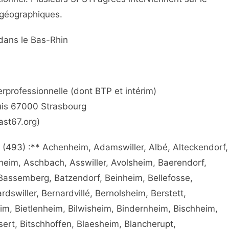
 géographiques.
 dans le Bas-Rhin
rprofessionnelle (dont BTP et intérim)
ouis 67000 Strasbourg
ast67.org)
493) :** Achenheim, Adamswiller, Albé, Alteckendorf,
lsheim, Aschbach, Asswiller, Avolsheim, Baerendorf,
Bassemberg, Batzendorf, Beinheim, Bellefosse,
dswiller, Bernardvillé, Bernolsheim, Berstett,
heim, Bietlenheim, Bilwisheim, Bindernheim, Bischheim,
ssert, Bitschhoffen, Blaesheim, Blancherupt,