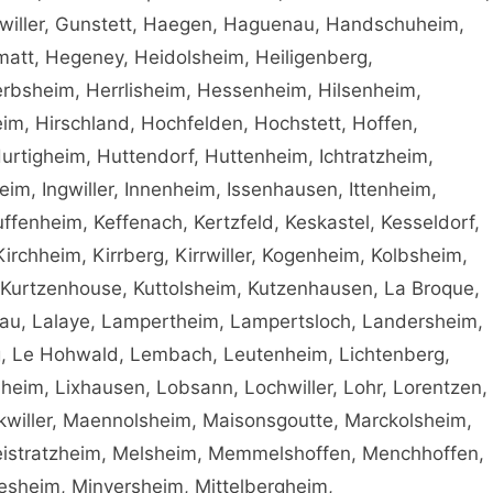
iller, Gunstett, Haegen, Haguenau, Handschuheim,
matt, Hegeney, Heidolsheim, Heiligenberg,
Herbsheim, Herrlisheim, Hessenheim, Hilsenheim,
im, Hirschland, Hochfelden, Hochstett, Hoffen,
rtigheim, Huttendorf, Huttenheim, Ichtratzheim,
eim, Ingwiller, Innenheim, Issenhausen, Ittenheim,
auffenheim, Keffenach, Kertzfeld, Keskastel, Kesseldorf,
 Kirchheim, Kirrberg, Kirrwiller, Kogenheim, Kolbsheim,
, Kurtzenhouse, Kuttolsheim, Kutzenhausen, La Broque,
enau, Lalaye, Lampertheim, Lampertsloch, Landersheim,
, Le Hohwald, Lembach, Leutenheim, Lichtenberg,
nheim, Lixhausen, Lobsann, Lochwiller, Lohr, Lorentzen,
willer, Maennolsheim, Maisonsgoutte, Marckolsheim,
istratzheim, Melsheim, Memmelshoffen, Menchhoffen,
tesheim, Minversheim, Mittelbergheim,