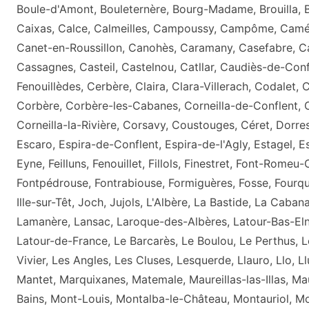
Boule-d'Amont, Bouleternère, Bourg-Madame, Brouilla, B
Caixas, Calce, Calmeilles, Campoussy, Campôme, Camél
Canet-en-Roussillon, Canohès, Caramany, Casefabre, C
Cassagnes, Casteil, Castelnou, Catllar, Caudiès-de-Con
Fenouillèdes, Cerbère, Claira, Clara-Villerach, Codalet, 
Corbère, Corbère-les-Cabanes, Corneilla-de-Conflent, C
Corneilla-la-Rivière, Corsavy, Coustouges, Céret, Dorres,
Escaro, Espira-de-Conflent, Espira-de-l'Agly, Estagel, Es
Eyne, Feilluns, Fenouillet, Fillols, Finestret, Font-Romeu-
Fontpédrouse, Fontrabiouse, Formiguères, Fosse, Fourques
Ille-sur-Têt, Joch, Jujols, L'Albère, La Bastide, La Caba
Lamanère, Lansac, Laroque-des-Albères, Latour-Bas-Eln
Latour-de-France, Le Barcarès, Le Boulou, Le Perthus, L
Vivier, Les Angles, Les Cluses, Lesquerde, Llauro, Llo, L
Mantet, Marquixanes, Matemale, Maureillas-las-Illas, Mau
Bains, Mont-Louis, Montalba-le-Château, Montauriol, M