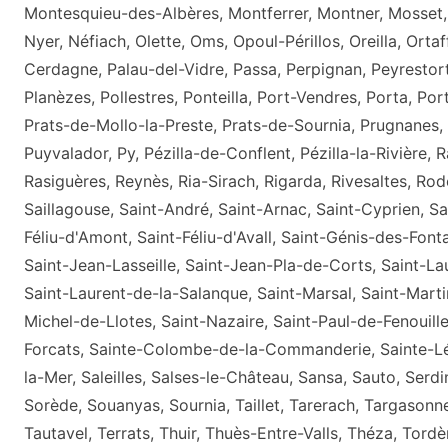
Montesquieu-des-Albères, Montferrer, Montner, Mosset,
Nyer, Néfiach, Olette, Oms, Opoul-Périllos, Oreilla, Orta
Cerdagne, Palau-del-Vidre, Passa, Perpignan, Peyrestort
Planèzes, Pollestres, Ponteilla, Port-Vendres, Porta, P
Prats-de-Mollo-la-Preste, Prats-de-Sournia, Prugnanes, 
Puyvalador, Py, Pézilla-de-Conflent, Pézilla-la-Rivière, Ra
Rasiguères, Reynès, Ria-Sirach, Rigarda, Rivesaltes, Rod
Saillagouse, Saint-André, Saint-Arnac, Saint-Cyprien, Sa
Féliu-d'Amont, Saint-Féliu-d'Avall, Saint-Génis-des-Font
Saint-Jean-Lasseille, Saint-Jean-Pla-de-Corts, Saint-L
Saint-Laurent-de-la-Salanque, Saint-Marsal, Saint-Martin
Michel-de-Llotes, Saint-Nazaire, Saint-Paul-de-Fenouille
Forcats, Sainte-Colombe-de-la-Commanderie, Sainte-Lé
la-Mer, Saleilles, Salses-le-Château, Sansa, Sauto, Serd
Sorède, Souanyas, Sournia, Taillet, Tarerach, Targasonne,
Tautavel, Terrats, Thuir, Thuès-Entre-Valls, Théza, Tordèr