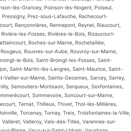
inson-lès-Grancey, Poinson-lès-Nogent, Poiseul,
ay, Pressigny, Prez-sous-Lafauche, Rachecourt-
urt, Rançonnières, Rennepont, Reynel, Riaucourt,
Rivière-les-Fosses, Rivières-le-Bois, Rizaucourt-
ttaincourt, Roches-sur-Marne, Rochetaillée,
 Rougeux, Rouvres-sur-Aube, Rouvroy-sur-Marne,
-Broingt-le-Bois, Saint-Broingt-les-Fosses, Saint-
jon, Saint-Martin-lès-Langres, Saint-Maurice, Saint-
t-Vallier-sur-Marne, Saints-Geosmes, Sarcey, Sarrey,
milly, Semoutiers-Montsaon, Serqueux, Sexfontaines,
 Sommerécourt, Sommevoire, Soncourt-sur-Marne,
urt, Ternat, Thilleux, Thivet, Thol-lès-Millières,
ville, Torcenay, Tornay, Treix, Troisfontaines-la-Ville,
 Valleret, Valleroy, Vals-des-Tilles, Varennes-sur-
sur-Blaise, Vaux-sur-Saint-Urbain, Vauxbons,