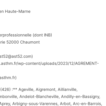
l en Haute-Marne
rprofessionnelle (dont INB)
Curie 52000 Chaumont
:ast52@ast52.com)
www.asthm.fr/wp-content/uploads/2023/12/AGREMENT-
asthm.fr)
) :** Ageville, Aigremont, Aillianville,
mbonville, Andelot-Blancheville, Andilly-en-Bassigny,
, Aprey, Arbigny-sous-Varennes, Arbot, Arc-en-Barrois,