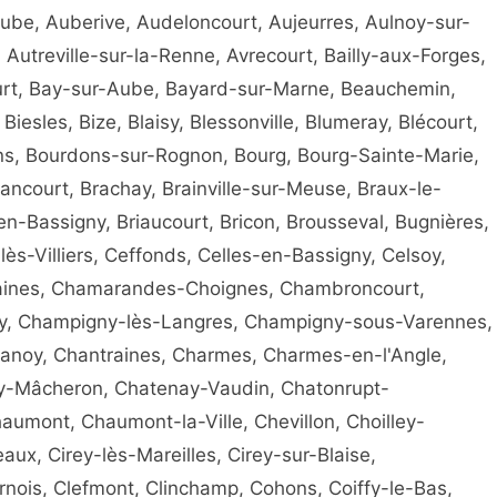
ube, Auberive, Audeloncourt, Aujeurres, Aulnoy-sur-
 Autreville-sur-la-Renne, Avrecourt, Bailly-aux-Forges,
urt, Bay-sur-Aube, Bayard-sur-Marne, Beauchemin,
Biesles, Bize, Blaisy, Blessonville, Blumeray, Blécourt,
ns, Bourdons-sur-Rognon, Bourg, Bourg-Sainte-Marie,
court, Brachay, Brainville-sur-Meuse, Braux-le-
n-Bassigny, Briaucourt, Bricon, Brousseval, Bugnières,
ès-Villiers, Ceffonds, Celles-en-Bassigny, Celsoy,
vraines, Chamarandes-Choignes, Chambroncourt,
ny, Champigny-lès-Langres, Champigny-sous-Varennes,
noy, Chantraines, Charmes, Charmes-en-l'Angle,
y-Mâcheron, Chatenay-Vaudin, Chatonrupt-
mont, Chaumont-la-Ville, Chevillon, Choilley-
aux, Cirey-lès-Mareilles, Cirey-sur-Blaise,
rnois, Clefmont, Clinchamp, Cohons, Coiffy-le-Bas,