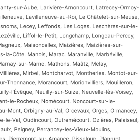
anty-sur-Aube, Larivière-Arnoncourt, Latrecey-Ormoy-
villeneuve, Lavilleneuve-au-Roi, Le Châtelet-sur-Meuse,
Esnoms, Lecey, Leffonds, Les Loges, Leschères-sur-le-
Lezéville, Liffol-le-Petit, Longchamp, Longeau-Percey,
agneux, Maisoncelles, Maizières, Maizières-sur-
la-Côte, Manois, Marac, Maranville, Marbéville,
 Marnay-sur-Marne, Mathons, Maâtz, Melay,
llières, Mirbel, Montcharvot, Montheries, Montot-sur-
ur-Thonnance, Morancourt, Morionvilliers, Mouilleron,
ly-l'Évêque, Neuilly-sur-Suize, Neuvelle-lès-Voisey,
dant-le-Rocheux, Nomécourt, Noncourt-sur-le-
-au-Mont, Orbigny-au-Val, Orcevaux, Orges, Ormancey,
le-Val, Oudincourt, Outremécourt, Ozières, Palaiseul,
aulx, Peigney, Perrancey-les-Vieux-Moulins,
es, Pierremont-sur-Amance, Pisseloup, Planrupt,