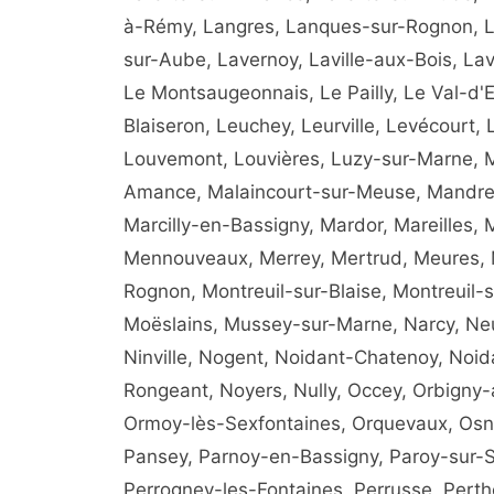
à-Rémy, Langres, Lanques-sur-Rognon, L
sur-Aube, Lavernoy, Laville-aux-Bois, La
Le Montsaugeonnais, Le Pailly, Le Val-d'
Blaiseron, Leuchey, Leurville, Levécourt, 
Louvemont, Louvières, Luzy-sur-Marne, M
Amance, Malaincourt-sur-Meuse, Mandres-
Marcilly-en-Bassigny, Mardor, Mareilles,
Mennouveaux, Merrey, Mertrud, Meures, Mi
Rognon, Montreuil-sur-Blaise, Montreuil-s
Moëslains, Mussey-sur-Marne, Narcy, Neuil
Ninville, Nogent, Noidant-Chatenoy, Noi
Rongeant, Noyers, Nully, Occey, Orbigny
Ormoy-lès-Sexfontaines, Orquevaux, Osne-
Pansey, Parnoy-en-Bassigny, Paroy-sur-S
Perrogney-les-Fontaines, Perrusse, Perth