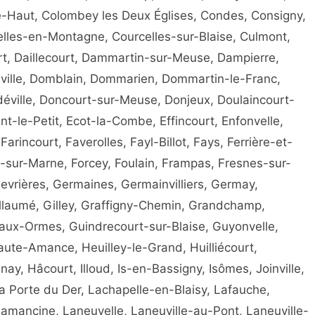
le-Haut, Colombey les Deux Églises, Condes, Consigny,
elles-en-Montagne, Courcelles-sur-Blaise, Culmont,
rt, Daillecourt, Dammartin-sur-Meuse, Dampierre,
ville, Domblain, Dommarien, Dommartin-le-Franc,
ville, Doncourt-sur-Meuse, Donjeux, Doulaincourt-
t-le-Petit, Ecot-la-Combe, Effincourt, Enfonvelle,
Farincourt, Faverolles, Fayl-Billot, Fays, Ferrière-et-
s-sur-Marne, Forcey, Foulain, Frampas, Fresnes-sur-
nevrières, Germaines, Germainvilliers, Germay,
illaumé, Gilley, Graffigny-Chemin, Grandchamp,
-aux-Ormes, Guindrecourt-sur-Blaise, Guyonvelle,
Haute-Amance, Heuilley-le-Grand, Huilliécourt,
, Hâcourt, Illoud, Is-en-Bassigny, Isômes, Joinville,
 Porte du Der, Lachapelle-en-Blaisy, Lafauche,
amancine, Laneuvelle, Laneuville-au-Pont, Laneuville-