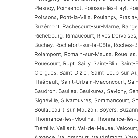
Plesnoy, Poinsenot, Poinson-lès-Fayl, Po
Poissons, Pont-la-Ville, Poulangy, Prasl
Suzémont, Rachecourt-sur-Marne, Rangeco
Richebourg, Rimaucourt, Rives Dervoises, 
Buchey, Rochefort-sur-la-Côte, Roches-Be
Rolampont, Romain-sur-Meuse, Rouelles,
Rouécourt, Rupt, Sailly, Saint-Blin, Saint
Ciergues, Saint-Dizier, Saint-Loup-sur-Au
Thiébault, Saint-Urbain-Maconcourt, Sain
Saudron, Saulles, Saulxures, Savigny, Se
Signéville, Silvarouvres, Sommancourt,
Soulaucourt-sur-Mouzon, Soyers, Suzanneco
Thonnance-les-Moulins, Thonnance-lès-Join
Trémilly, Vaillant, Val-de-Meuse, Valcourt,
Amance, Vaudrecourt, Vaudrémont, Vaux-