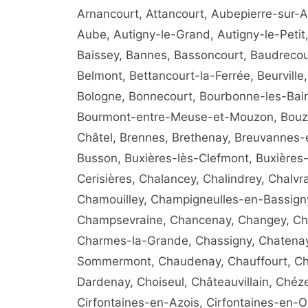
Arnancourt, Attancourt, Aubepierre-sur-A
Aube, Autigny-le-Grand, Autigny-le-Petit,
Baissey, Bannes, Bassoncourt, Baudreco
Belmont, Bettancourt-la-Ferrée, Beurville, 
Bologne, Bonnecourt, Bourbonne-les-Bai
Bourmont-entre-Meuse-et-Mouzon, Bouzan
Châtel, Brennes, Brethenay, Breuvannes-e
Busson, Buxières-lès-Clefmont, Buxières-l
Cerisières, Chalancey, Chalindrey, Chal
Chamouilley, Champigneulles-en-Bassig
Champsevraine, Chancenay, Changey, Cha
Charmes-la-Grande, Chassigny, Chatena
Sommermont, Chaudenay, Chauffourt, Chau
Dardenay, Choiseul, Châteauvillain, Chéze
Cirfontaines-en-Azois, Cirfontaines-en-O