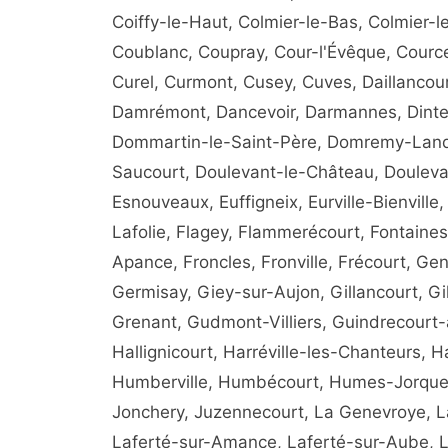
Coiffy-le-Haut, Colmier-le-Bas, Colmier-
Coublanc, Coupray, Cour-l'Évêque, Courc
Curel, Curmont, Cusey, Cuves, Daillancou
Damrémont, Dancevoir, Darmannes, Dinte
Dommartin-le-Saint-Père, Domremy-Landé
Saucourt, Doulevant-le-Château, Doulevan
Esnouveaux, Euffigneix, Eurville-Bienville, 
Lafolie, Flagey, Flammerécourt, Fontaine
Apance, Froncles, Fronville, Frécourt, Ge
Germisay, Giey-sur-Aujon, Gillancourt, G
Grenant, Gudmont-Villiers, Guindrecourt
Hallignicourt, Harréville-les-Chanteurs, 
Humberville, Humbécourt, Humes-Jorquenay
Jonchery, Juzennecourt, La Genevroye, La
Laferté-sur-Amance, Laferté-sur-Aube, L