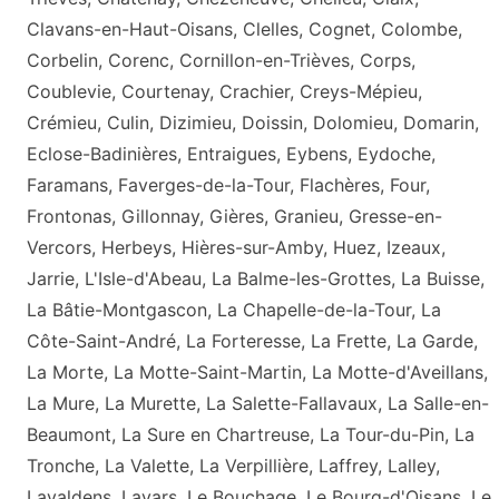
Clavans-en-Haut-Oisans, Clelles, Cognet, Colombe,
Corbelin, Corenc, Cornillon-en-Trièves, Corps,
Coublevie, Courtenay, Crachier, Creys-Mépieu,
Crémieu, Culin, Dizimieu, Doissin, Dolomieu, Domarin,
Eclose-Badinières, Entraigues, Eybens, Eydoche,
Faramans, Faverges-de-la-Tour, Flachères, Four,
Frontonas, Gillonnay, Gières, Granieu, Gresse-en-
Vercors, Herbeys, Hières-sur-Amby, Huez, Izeaux,
Jarrie, L'Isle-d'Abeau, La Balme-les-Grottes, La Buisse,
La Bâtie-Montgascon, La Chapelle-de-la-Tour, La
Côte-Saint-André, La Forteresse, La Frette, La Garde,
La Morte, La Motte-Saint-Martin, La Motte-d'Aveillans,
La Mure, La Murette, La Salette-Fallavaux, La Salle-en-
Beaumont, La Sure en Chartreuse, La Tour-du-Pin, La
Tronche, La Valette, La Verpillière, Laffrey, Lalley,
Lavaldens, Lavars, Le Bouchage, Le Bourg-d'Oisans, Le