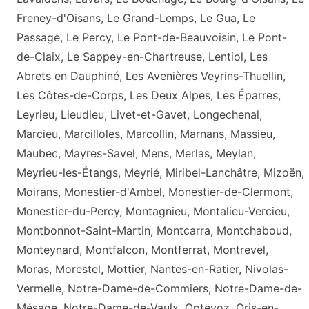
Freney-d'Oisans, Le Grand-Lemps, Le Gua, Le
Passage, Le Percy, Le Pont-de-Beauvoisin, Le Pont-
de-Claix, Le Sappey-en-Chartreuse, Lentiol, Les
Abrets en Dauphiné, Les Avenières Veyrins-Thuellin,
Les Côtes-de-Corps, Les Deux Alpes, Les Éparres,
Leyrieu, Lieudieu, Livet-et-Gavet, Longechenal,
Marcieu, Marcilloles, Marcollin, Marnans, Massieu,
Maubec, Mayres-Savel, Mens, Merlas, Meylan,
Meyrieu-les-Étangs, Meyrié, Miribel-Lanchâtre, Mizoën,
Moirans, Monestier-d'Ambel, Monestier-de-Clermont,
Monestier-du-Percy, Montagnieu, Montalieu-Vercieu,
Montbonnot-Saint-Martin, Montcarra, Montchaboud,
Monteynard, Montfalcon, Montferrat, Montrevel,
Moras, Morestel, Mottier, Nantes-en-Ratier, Nivolas-
Vermelle, Notre-Dame-de-Commiers, Notre-Dame-de-
Mésage, Notre-Dame-de-Vaulx, Optevoz, Oris-en-