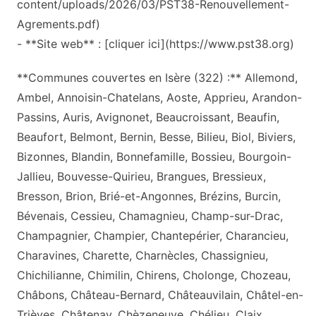
content/uploads/2026/03/PST38-Renouvellement-
Agrements.pdf)
- **Site web** : [cliquer ici](https://www.pst38.org)
**Communes couvertes en Isère (322) :** Allemond,
Ambel, Annoisin-Chatelans, Aoste, Apprieu, Arandon-
Passins, Auris, Avignonet, Beaucroissant, Beaufin,
Beaufort, Belmont, Bernin, Besse, Bilieu, Biol, Biviers,
Bizonnes, Blandin, Bonnefamille, Bossieu, Bourgoin-
Jallieu, Bouvesse-Quirieu, Brangues, Bressieux,
Bresson, Brion, Brié-et-Angonnes, Brézins, Burcin,
Bévenais, Cessieu, Chamagnieu, Champ-sur-Drac,
Champagnier, Champier, Chantepérier, Charancieu,
Charavines, Charette, Charnècles, Chassignieu,
Chichilianne, Chimilin, Chirens, Cholonge, Chozeau,
Châbons, Château-Bernard, Châteauvilain, Châtel-en-
Trièves, Châtenay, Chèzeneuve, Chélieu, Claix,