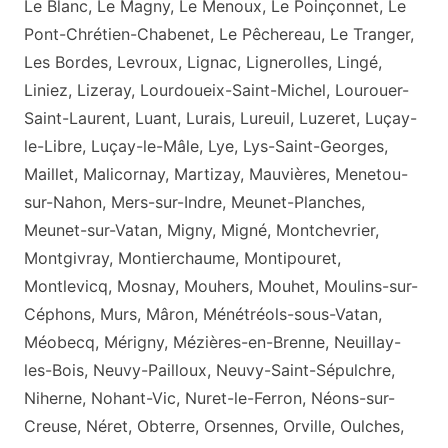
Le Blanc, Le Magny, Le Menoux, Le Poinçonnet, Le
Pont-Chrétien-Chabenet, Le Pêchereau, Le Tranger,
Les Bordes, Levroux, Lignac, Lignerolles, Lingé,
Liniez, Lizeray, Lourdoueix-Saint-Michel, Lourouer-
Saint-Laurent, Luant, Lurais, Lureuil, Luzeret, Luçay-
le-Libre, Luçay-le-Mâle, Lye, Lys-Saint-Georges,
Maillet, Malicornay, Martizay, Mauvières, Menetou-
sur-Nahon, Mers-sur-Indre, Meunet-Planches,
Meunet-sur-Vatan, Migny, Migné, Montchevrier,
Montgivray, Montierchaume, Montipouret,
Montlevicq, Mosnay, Mouhers, Mouhet, Moulins-sur-
Céphons, Murs, Mâron, Ménétréols-sous-Vatan,
Méobecq, Mérigny, Mézières-en-Brenne, Neuillay-
les-Bois, Neuvy-Pailloux, Neuvy-Saint-Sépulchre,
Niherne, Nohant-Vic, Nuret-le-Ferron, Néons-sur-
Creuse, Néret, Obterre, Orsennes, Orville, Oulches,