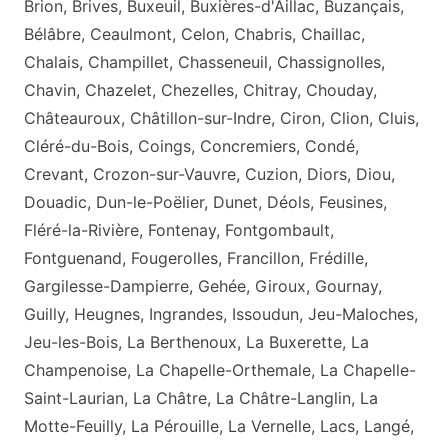
Brion, Brives, Buxeuil, Buxières-d'Aillac, Buzançais,
Bélâbre, Ceaulmont, Celon, Chabris, Chaillac,
Chalais, Champillet, Chasseneuil, Chassignolles,
Chavin, Chazelet, Chezelles, Chitray, Chouday,
Châteauroux, Châtillon-sur-Indre, Ciron, Clion, Cluis,
Cléré-du-Bois, Coings, Concremiers, Condé,
Crevant, Crozon-sur-Vauvre, Cuzion, Diors, Diou,
Douadic, Dun-le-Poëlier, Dunet, Déols, Feusines,
Fléré-la-Rivière, Fontenay, Fontgombault,
Fontguenand, Fougerolles, Francillon, Frédille,
Gargilesse-Dampierre, Gehée, Giroux, Gournay,
Guilly, Heugnes, Ingrandes, Issoudun, Jeu-Maloches,
Jeu-les-Bois, La Berthenoux, La Buxerette, La
Champenoise, La Chapelle-Orthemale, La Chapelle-
Saint-Laurian, La Châtre, La Châtre-Langlin, La
Motte-Feuilly, La Pérouille, La Vernelle, Lacs, Langé,