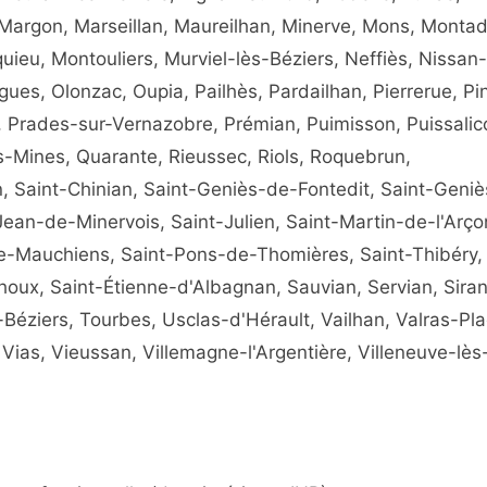
argon, Marseillan, Maureilhan, Minerve, Mons, Montad
eu, Montouliers, Murviel-lès-Béziers, Neffiès, Nissan-
ues, Olonzac, Oupia, Pailhès, Pardailhan, Pierrerue, Pin
s, Prades-sur-Vernazobre, Prémian, Puimisson, Puissalic
s-Mines, Quarante, Rieussec, Riols, Roquebrun,
, Saint-Chinian, Saint-Geniès-de-Fontedit, Saint-Geni
Jean-de-Minervois, Saint-Julien, Saint-Martin-de-l'Arço
-Mauchiens, Saint-Pons-de-Thomières, Saint-Thibéry, 
houx, Saint-Étienne-d'Albagnan, Sauvian, Servian, Siran
-Béziers, Tourbes, Usclas-d'Hérault, Vailhan, Valras-Pla
Vias, Vieussan, Villemagne-l'Argentière, Villeneuve-lès