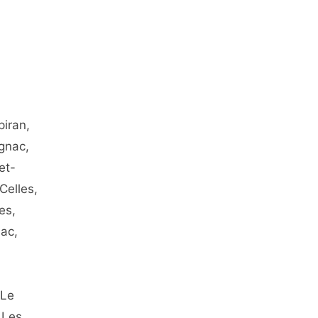
piran,
gnac,
et-
Celles,
es,
nac,
 Le
 Les