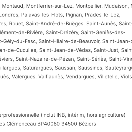
Montaud, Montferrier-sur-Lez, Montpellier, Mudaison, 
ondres, Palavas-les-Flots, Pignan, Prades-le-Lez,
ères, Rouet, Saint-André-de-Buèges, Saint-Aunès, Saint
lément-de-Rivière, Saint-Drézéry, Saint-Geniès-des-
-Gély-du-Fesc, Saint-Hilaire-de-Beauvoir, Saint-Jean-
an-de-Cuculles, Saint-Jean-de-Védas, Saint-Just, Sain
iers, Saint-Nazaire-de-Pézan, Saint-Sériès, Saint-Vin
illargues, Saturargues, Saussan, Saussines, Sauteyrarg
ès, Valergues, Valflaunès, Vendargues, Villetelle, Viol
professionnelle (inclut INB, intérim, hors agriculture)
rges Clémenceau BP40080 34500 Béziers