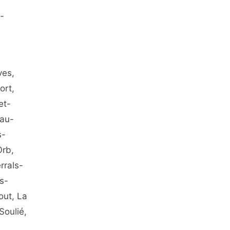
-
ves,
ort,
et-
nau-
s-
Orb,
rrals-
s-
out, La
Soulié,