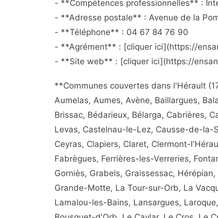
- **Compétences professionnelles** : Inte
- **Adresse postale** : Avenue de la Po
- **Téléphone** : 04 67 84 76 90
- **Agrément** : [cliquer ici](https://e
- **Site web** : [cliquer ici](https://ensan
**Communes couvertes dans l'Hérault (178
Aumelas, Aumes, Avène, Baillargues, Bala
Brissac, Bédarieux, Bélarga, Cabrières, 
Levas, Castelnau-le-Lez, Causse-de-la-Se
Ceyras, Clapiers, Claret, Clermont-l'Héra
Fabrègues, Ferrières-les-Verreries, Fonta
Gorniès, Grabels, Graissessac, Hérépian, 
Grande-Motte, La Tour-sur-Orb, La Vacqu
Lamalou-les-Bains, Lansargues, Laroque, 
Bousquet-d'Orb, Le Caylar, Le Cros, Le C