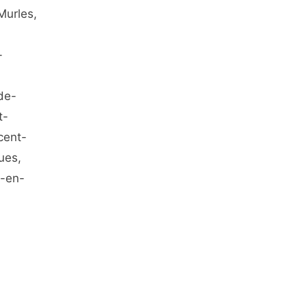
Murles,
-
de-
t-
cent-
ues,
s-en-