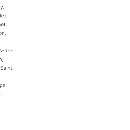
y,
lez-
et,
on,
ès-de-
n,
Saint-
,
ge,
-