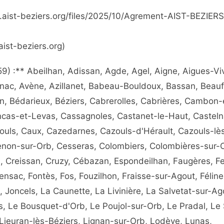
ww.aist-beziers.org/files/2025/10/Agrement-AIST-BEZIERS
aist-beziers.org)
) :** Abeilhan, Adissan, Agde, Agel, Aigne, Aigues-Vi
nac, Avène, Azillanet, Babeau-Bouldoux, Bassan, Beauf
on, Bédarieux, Béziers, Cabrerolles, Cabrières, Cambon-
ncas-et-Levas, Cassagnoles, Castanet-le-Haut, Castel
ouls, Caux, Cazedarnes, Cazouls-d'Hérault, Cazouls-lè
senon-sur-Orb, Cesseras, Colombiers, Colombières-sur-
 Creissan, Cruzy, Cébazan, Espondeilhan, Faugères, Fe
nsac, Fontès, Fos, Fouzilhon, Fraisse-sur-Agout, Féline
 Joncels, La Caunette, La Livinière, La Salvetat-sur-Ag
, Le Bousquet-d'Orb, Le Poujol-sur-Orb, Le Pradal, Le 
 Lieuran-lès-Béziers, Lignan-sur-Orb, Lodève, Lunas,