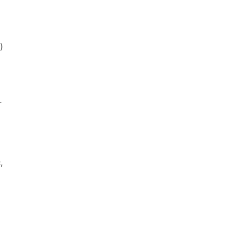
)
-
,