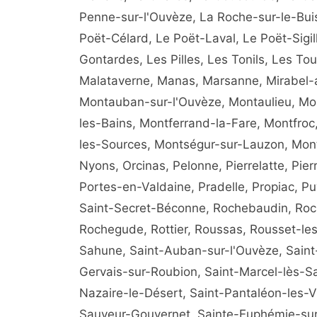
Penne-sur-l'Ouvèze, La Roche-sur-le-Bui
Poët-Célard, Le Poët-Laval, Le Poët-Sigi
Gontardes, Les Pilles, Les Tonils, Les To
Malataverne, Manas, Marsanne, Mirabel-
Montauban-sur-l'Ouvèze, Montaulieu, Mo
les-Bains, Montferrand-la-Fare, Montfroc
les-Sources, Montségur-sur-Lauzon, Monté
Nyons, Orcinas, Pelonne, Pierrelatte, Pie
Portes-en-Valdaine, Pradelle, Propiac, Pu
Saint-Secret-Béconne, Rochebaudin, Roc
Rochegude, Rottier, Roussas, Rousset-les
Sahune, Saint-Auban-sur-l'Ouvèze, Saint-
Gervais-sur-Roubion, Saint-Marcel-lès-Sa
Nazaire-le-Désert, Saint-Pantaléon-les-Vi
Sauveur-Gouvernet, Sainte-Euphémie-sur-