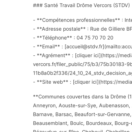
### Santé Travail Drôme Vercors (STDV)
- **Compétences professionnelles** : Inte
- **Adresse postale** : Rue de Gilliere 
- **Téléphone** : 04 75 70 70 20
- **Email** : [accueil@stdv.fr](mailto:acc
- **Agrément** : [cliquer ici](https://med
vercors.fr/filer_public/75/b3/75b30183
11b8a0b2f336/24_10_24_stdv_decision_a
- **Site web** : [cliquer ici](https://med
**Communes couvertes dans la Drôme (176
Anneyron, Aouste-sur-Sye, Aubenasson, A
Barnave, Barsac, Beaufort-sur-Gervanne,
Beausemblant, Boulc, Bourdeaux, Bourg-