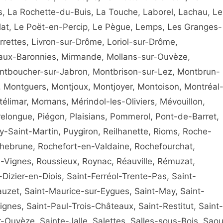
s, La Rochette-du-Buis, La Touche, Laborel, Lachau, Le
llat, Le Poët-en-Percip, Le Pègue, Lemps, Les Granges-
urrettes, Livron-sur-Drôme, Loriol-sur-Drôme,
aux-Baronnies, Mirmande, Mollans-sur-Ouvèze,
ntboucher-sur-Jabron, Montbrison-sur-Lez, Montbrun-
, Montguers, Montjoux, Montjoyer, Montoison, Montréal
limar, Mornans, Mérindol-les-Oliviers, Mévouillon,
rrelongue, Piégon, Plaisians, Pommerol, Pont-de-Barret,
y-Saint-Martin, Puygiron, Reilhanette, Rioms, Roche-
hebrune, Rochefort-en-Valdaine, Rochefourchat,
-Vignes, Roussieux, Roynac, Réauville, Rémuzat,
Dizier-en-Diois, Saint-Ferréol-Trente-Pas, Saint-
uzet, Saint-Maurice-sur-Eygues, Saint-May, Saint-
gnes, Saint-Paul-Trois-Châteaux, Saint-Restitut, Saint-
Ouvèze, Sainte-Jalle, Salettes, Salles-sous-Bois, Saou