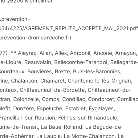
ond 26200 Montélimar
w.prevention-
16/6454/4225/AGREMENT_REPUTE_ACCEPTE_MAI_2021.pdf
w.prevention-dromeardeche.fr)
) :** Aleyrac, Allan, Allex, Ambonil, Ancône, Arnayon,
de-Lioure, Beauvoisin, Bellecombe-Tarendol, Bellegarde
Bourdeaux, Bouvières, Brette, Buis-les-Baronnies,
îne, Chalancon, Chamaret, Chantemerle-lès-Grignan,
ntaux, Châteauneuf-de-Bordette, Châteauneuf-du-
ran, Colonzelle, Comps, Condillac, Condorcet, Cornillac
ulefit, Donzère, Espeluche, Establet, Eygalayes,
, Francillon-sur-Roubion, Félines-sur-Rimandoule,
aume-de-Transit, La Bâtie-Rolland, La Bégude-de-
rde-Adhémar, La Laupie, La Motte-Chalancon, La