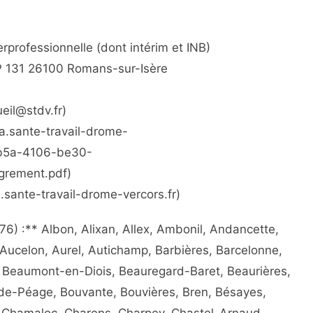
rprofessionnelle (dont intérim et INB)
BP 131 26100 Romans-sur-Isère
ueil@stdv.fr)
ia.sante-travail-drome-
-9b5a-4106-be30-
grement.pdf)
ia.sante-travail-drome-vercors.fr)
) :** Albon, Alixan, Allex, Ambonil, Andancette,
ucelon, Aurel, Autichamp, Barbières, Barcelonne,
 Beaumont-en-Diois, Beauregard-Baret, Beaurières,
de-Péage, Bouvante, Bouvières, Bren, Bésayes,