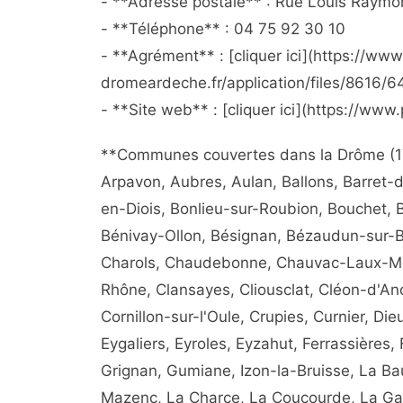
- **Adresse postale** : Rue Louis Raym
- **Téléphone** : 04 75 92 30 10
- **Agrément** : [cliquer ici](https://ww
dromeardeche.fr/application/files/86
- **Site web** : [cliquer ici](https://ww
**Communes couvertes dans la Drôme (177
Arpavon, Aubres, Aulan, Ballons, Barret-
en-Diois, Bonlieu-sur-Roubion, Bouchet, 
Bénivay-Ollon, Bésignan, Bézaudun-sur-B
Charols, Chaudebonne, Chauvac-Laux-Mo
Rhône, Clansayes, Cliousclat, Cléon-d'And
Cornillon-sur-l'Oule, Crupies, Curnier, Die
Eygaliers, Eyroles, Eyzahut, Ferrassières
Grignan, Gumiane, Izon-la-Bruisse, La B
Mazenc, La Charce, La Coucourde, La Ga