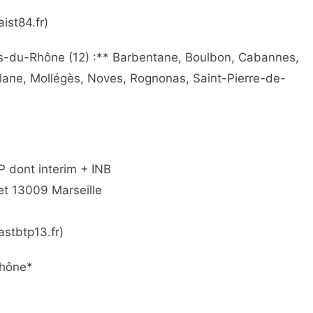
aist84.fr)
-du-Rhône (12) :** Barbentane, Boulbon, Cabannes,
lane, Mollégès, Noves, Rognonas, Saint-Pierre-de-
 dont interim + INB
et 13009 Marseille
astbtp13.fr)
Rhône*