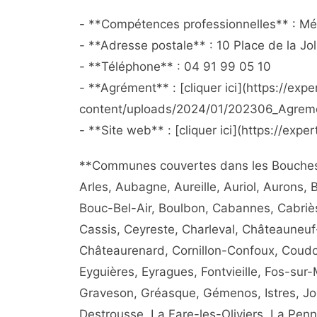
- **Compétences professionnelles** : Méta
- **Adresse postale** : 10 Place de la Jol
- **Téléphone** : 04 91 99 05 10
- **Agrément** : [cliquer ici](https://expe
content/uploads/2024/01/202306_Agreme
- **Site web** : [cliquer ici](https://exper
**Communes couvertes dans les Bouches-d
Arles, Aubagne, Aureille, Auriol, Aurons,
Bouc-Bel-Air, Boulbon, Cabannes, Cabriè
Cassis, Ceyreste, Charleval, Châteauneu
Châteaurenard, Cornillon-Confoux, Coudo
Eyguières, Eyragues, Fontvieille, Fos-su
Graveson, Gréasque, Gémenos, Istres, Jou
Destrousse, La Fare-les-Oliviers, La Pe