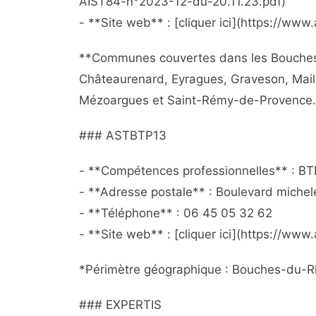
AIST84-n°2023-12-du-20.11.23.pdf)
- **Site web** : [cliquer ici](https://www.
**Communes couvertes dans les Bouches
Châteaurenard, Eyragues, Graveson, Mail
Mézoargues et Saint-Rémy-de-Provence.
### ASTBTP13
- **Compétences professionnelles** : BTP
- **Adresse postale** : Boulevard michel
- **Téléphone** : 06 45 05 32 62
- **Site web** : [cliquer ici](https://www.
*Périmètre géographique : Bouches-du-
### EXPERTIS