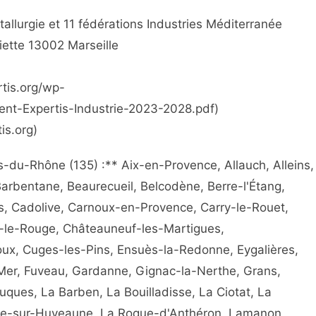
llurgie et 11 fédérations Industries Méditerranée
iette 13002 Marseille
rtis.org/wp-
nt-Expertis-Industrie-2023-2028.pdf)
tis.org)
u-Rhône (135) :** Aix-en-Provence, Allauch, Alleins,
 Barbentane, Beaurecueil, Belcodène, Berre-l'Étang,
s, Cadolive, Carnoux-en-Provence, Carry-le-Rouet,
f-le-Rouge, Châteauneuf-les-Martigues,
ux, Cuges-les-Pins, Ensuès-la-Redonne, Eygalières,
r-Mer, Fuveau, Gardanne, Gignac-la-Nerthe, Grans,
ques, La Barben, La Bouilladisse, La Ciotat, La
nne-sur-Huveaune, La Roque-d'Anthéron, Lamanon,