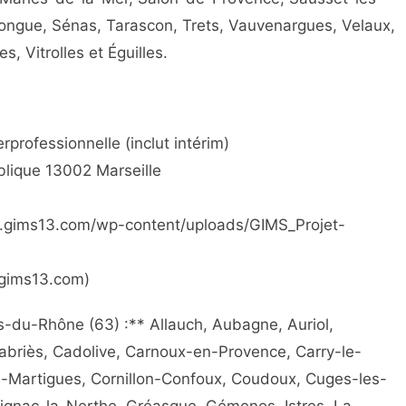
ongue, Sénas, Tarascon, Trets, Vauvenargues, Velaux,
, Vitrolles et Éguilles.
professionnelle (inclut intérim)
blique 13002 Marseille
www.gims13.com/wp-content/uploads/GIMS_Projet-
w.gims13.com)
du-Rhône (63) :** Allauch, Aubagne, Auriol,
Cabriès, Cadolive, Carnoux-en-Provence, Carry-le-
s-Martigues, Cornillon-Confoux, Coudoux, Cuges-les-