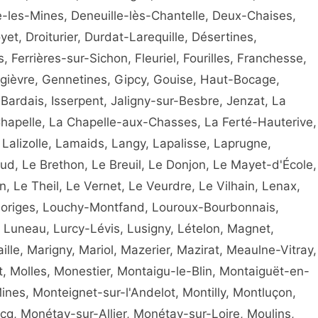
lle-les-Mines, Deneuille-lès-Chantelle, Deux-Chaises,
t, Droiturier, Durdat-Larequille, Désertines,
s, Ferrières-sur-Sichon, Fleuriel, Fourilles, Franchesse,
gièvre, Gennetines, Gipcy, Gouise, Haut-Bocage,
-Bardais, Isserpent, Jaligny-sur-Besbre, Jenzat, La
hapelle, La Chapelle-aux-Chasses, La Ferté-Hauterive,
 Lalizolle, Lamaids, Langy, Lapalisse, Laprugne,
d, Le Brethon, Le Breuil, Le Donjon, Le Mayet-d'École,
 Le Theil, Le Vernet, Le Veurdre, Le Vilhain, Lenax,
, Loriges, Louchy-Montfand, Louroux-Bourbonnais,
uneau, Lurcy-Lévis, Lusigny, Lételon, Magnet,
lle, Marigny, Mariol, Mazerier, Mazirat, Meaulne-Vitray,
et, Molles, Monestier, Montaigu-le-Blin, Montaiguët-en-
es, Monteignet-sur-l'Andelot, Montilly, Montluçon,
q, Monétay-sur-Allier, Monétay-sur-Loire, Moulins,