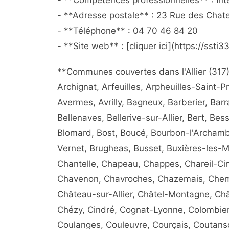
- **Compétences professionnelles** : Inte
- **Adresse postale** : 23 Rue des Chat
- **Téléphone** : 04 70 46 84 20
- **Site web** : [cliquer ici](https://ssti3
**Communes couvertes dans l'Allier (317
Archignat, Arfeuilles, Arpheuilles-Saint-P
Avermes, Avrilly, Bagneux, Barberier, Barr
Bellenaves, Bellerive-sur-Allier, Bert, Bessa
Blomard, Bost, Boucé, Bourbon-l'Archambau
Vernet, Brugheas, Busset, Buxières-les-
Chantelle, Chapeau, Chappes, Chareil-Ci
Chavenon, Chavroches, Chazemais, Chemill
Château-sur-Allier, Châtel-Montagne, Châ
Chézy, Cindré, Cognat-Lyonne, Colombier
Coulanges, Couleuvre, Courçais, Coutans