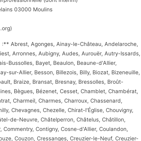
rprofessionnelle (dont interim)
elains 03000 Moulins
3.org)
) :** Abrest, Agonges, Ainay-le-Château, Andelaroche,
riest, Arronnes, Aubigny, Audes, Aurouër, Autry-Issards,
ais-Bussolles, Bayet, Beaulon, Beaune-d'Allier,
y-sur-Allier, Besson, Billezois, Billy, Biozat, Bizeneuille,
lt, Braize, Bransat, Bresnay, Bressolles, Broût-
Mines, Bègues, Bézenet, Cesset, Chamblet, Chambérat,
ntrat, Charmeil, Charmes, Charroux, Chassenard,
y, Chevagnes, Chezelle, Chirat-l'Église, Chouvigny,
tel-de-Neuvre, Châtelperron, Châtelus, Châtillon,
, Commentry, Contigny, Cosne-d'Allier, Coulandon,
ouze, Couzon, Cressanges, Creuzier-le-Neuf, Creuzier-