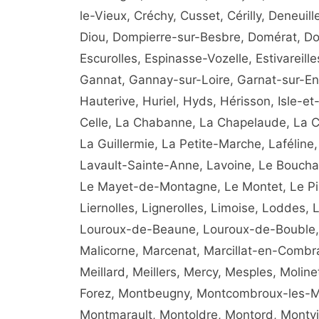
le-Vieux, Créchy, Cusset, Cérilly, Deneui
Diou, Dompierre-sur-Besbre, Domérat, Doye
Escurolles, Espinasse-Vozelle, Estivareille
Gannat, Gannay-sur-Loire, Garnat-sur-En
Hauterive, Huriel, Hyds, Hérisson, Isle-et
Celle, La Chabanne, La Chapelaude, La C
La Guillermie, La Petite-Marche, Laféline,
Lavault-Sainte-Anne, Lavoine, Le Bouchau
Le Mayet-de-Montagne, Le Montet, Le Pin,
Liernolles, Lignerolles, Limoise, Loddes
Louroux-de-Beaune, Louroux-de-Bouble, L
Malicorne, Marcenat, Marcillat-en-Combrai
Meillard, Meillers, Mercy, Mesples, Molin
Forez, Montbeugny, Montcombroux-les-Min
Montmarault, Montoldre, Montord, Montvic