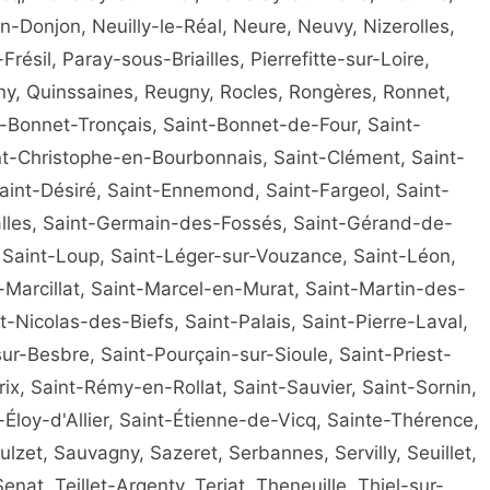
-Donjon, Neuilly-le-Réal, Neure, Neuvy, Nizerolles,
Frésil, Paray-sous-Briailles, Pierrefitte-sur-Loire,
ny, Quinssaines, Reugny, Rocles, Rongères, Ronnet,
t-Bonnet-Tronçais, Saint-Bonnet-de-Four, Saint-
nt-Christophe-en-Bourbonnais, Saint-Clément, Saint-
Saint-Désiré, Saint-Ennemond, Saint-Fargeol, Saint-
alles, Saint-Germain-des-Fossés, Saint-Gérand-de-
, Saint-Loup, Saint-Léger-sur-Vouzance, Saint-Léon,
Marcillat, Saint-Marcel-en-Murat, Saint-Martin-des-
t-Nicolas-des-Biefs, Saint-Palais, Saint-Pierre-Laval,
sur-Besbre, Saint-Pourçain-sur-Sioule, Saint-Priest-
rix, Saint-Rémy-en-Rollat, Saint-Sauvier, Saint-Sornin,
nt-Éloy-d'Allier, Saint-Étienne-de-Vicq, Sainte-Thérence,
lzet, Sauvagny, Sazeret, Serbannes, Servilly, Seuillet,
nat, Teillet-Argenty, Terjat, Theneuille, Thiel-sur-